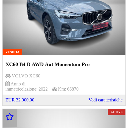
VENDITA
XC60 B4 D AWD Aut Momentum Pro
VOLVO
XC60
Anno di
immatricolazione:
2022
Km:
66870
EUR 32.900,00
Vedi caratteristiche
ACTIVE