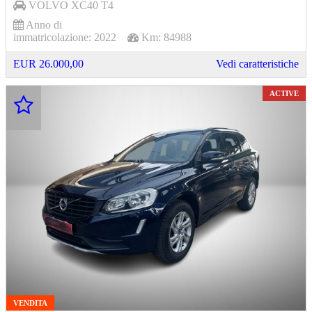
VOLVO
XC40 T4
Anno di
immatricolazione:
2022
Km:
84988
EUR 26.000,00
Vedi caratteristiche
ACTIVE
VENDITA