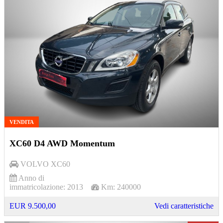
VENDITA
XC60 D4 AWD Momentum
VOLVO
XC60
Anno di
immatricolazione:
2013
Km:
240000
EUR 9.500,00
Vedi caratteristiche