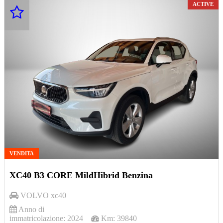
ACTIVE
VENDITA
XC40 B3 CORE MildHibrid Benzina
VOLVO
xc40
Anno di
immatricolazione:
2024
Km:
39840